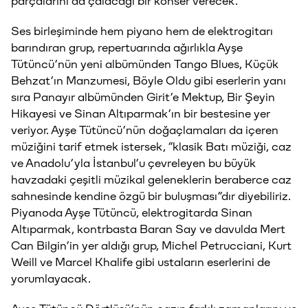
parçalarını da çalacağı bir konser verecek.
Ses birleşiminde hem piyano hem de elektrogitarı
barındıran grup, repertuarında ağırlıkla Ayşe
Tütüncü’nün yeni albümünden Tango Blues, Küçük
Behzat’ın Manzumesi, Böyle Oldu gibi eserlerin yanı
sıra Panayır albümünden Girit’e Mektup, Bir Şeyin
Hikayesi ve Sinan Altıparmak’ın bir bestesine yer
veriyor. Ayşe Tütüncü’nün doğaçlamaları da içeren
müziğini tarif etmek istersek, “klasik Batı müziği, caz
ve Anadolu’yla İstanbul’u çevreleyen bu büyük
havzadaki çeşitli müzikal geleneklerin beraberce caz
sahnesinde kendine özgü bir buluşması”dır diyebiliriz.
Piyanoda Ayşe Tütüncü, elektrogitarda Sinan
Altıparmak, kontrbasta Baran Say ve davulda Mert
Can Bilgin’in yer aldığı grup, Michel Petrucciani, Kurt
Weill ve Marcel Khalife gibi ustaların eserlerini de
yorumlayacak.