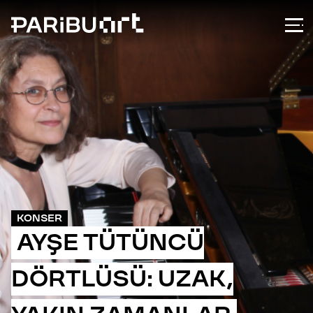
KONSER
AYŞE TÜTÜNCÜ
DÖRTLÜSÜ: UZAK,