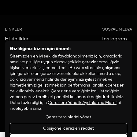
LİNKLER
SOSYAL MEDYA
Etkinlikler
Instagram
Ziyaret Edin
LinkedIn
Gizliliğiniz bizim için önemli
Sitemizden en iyi şekilde faydalanabilmeniz için, amaçlarla
TikTok
sınırlı ve gizliliğe uygun olacak şekilde çerezler aracılığıyla
Facebook
kişisel verileriniz işlenmektedir. Bu web sitesinin çalışması
için gerekli olan çerezler zorunlu olarak kullanılmakta olup,
İLETİŞİM
açık rıza vermeniz halinde deneyiminizi iyileştirmek ve
art@paribu.com
hizmetlerimizi geliştirmek için performans-analitik çerezler
de kullanılabilecektir. Çerezlerle verdiğiniz izni, istediğiniz
PROGRAMLAMA:
zaman çerez tercihleri panelini kullanarak değiştirebilirsiniz.
Daha fazla bilgi için
Çerezlere Yönelik Aydınlatma Metni
'ni
art.programming@paribu.com
inceleyebilirsiniz.
Çerez tercihlerini yönet
SATIŞ VE İŞ BIRLIĞI:
art.partnerships@paribu.com
Opsiyonel çerezleri reddet