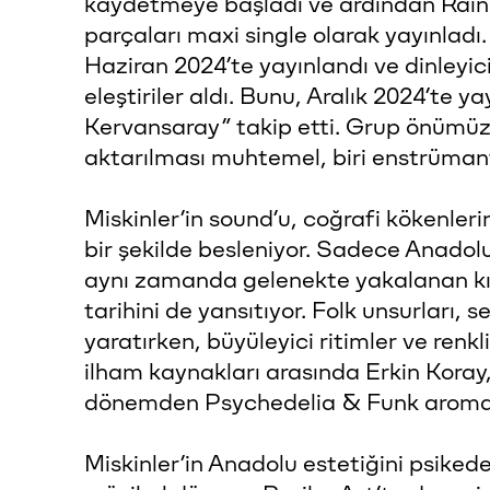
kaydetmeye başladı ve ardından Rain
parçaları maxi single olarak yayınladı. İ
Haziran 2024’te yayınlandı ve dinleyi
eleştiriler aldı. Bunu, Aralık 2024’te ya
Kervansaray” takip etti. Grup önümüz
aktarılması muhtemel, biri enstrümant
Miskinler’in sound’u, coğrafi kökenler
bir şekilde besleniyor. Sadece Anadol
aynı zamanda gelenekte yakalanan kır
tarihini de yansıtıyor. Folk unsurları,
yaratırken, büyüleyici ritimler ve renk
ilham kaynakları arasında Erkin Koray
dönemden Psychedelia & Funk aromalı 
Miskinler’in Anadolu estetiğini psiked