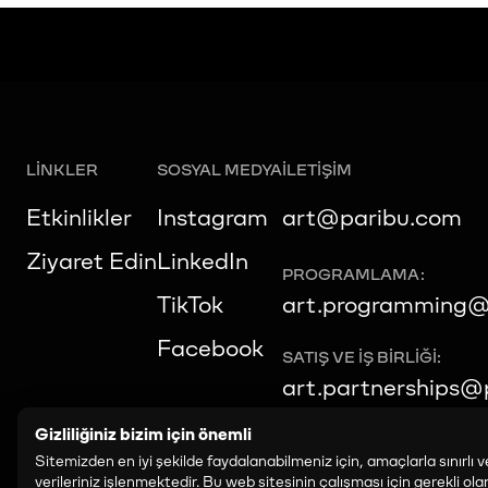
LİNKLER
SOSYAL MEDYA
İLETİŞİM
Etkinlikler
Instagram
art@paribu.com
Ziyaret Edin
LinkedIn
PROGRAMLAMA:
TikTok
art.programming@
Facebook
SATIŞ VE İŞ BIRLIĞI:
art.partnerships@
Gizliliğiniz bizim için önemli
Sitemizden en iyi şekilde faydalanabilmeniz için, amaçlarla sınırlı ve
verileriniz işlenmektedir. Bu web sitesinin çalışması için gerekli ola