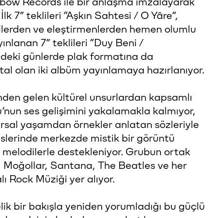
bow Records ile bir anlaşma imzalayarak
lk 7” teklileri “Aşkın Sahtesi / O Yâre”,
cilerden ve eleştirmenlerden hemen olumlu
yınlanan 7” teklileri “Duy Beni /
deki günlerde plak formatına da
al olan iki albüm yayınlamaya hazırlanıyor.
inden gelen kültürel unsurlardan kapsamlı
u’nun ses gelişimini yakalamakla kalmıyor,
sal yaşamdan örnekler anlatan sözleriyle
 seslerinde merkezde mistik bir görüntü
li melodilerle destekleniyor. Grubun ortak
, Moğollar, Santana, The Beatles ve her
Rock Müziği yer alıyor.
elik bir bakışla yeniden yorumladığı bu güçlü