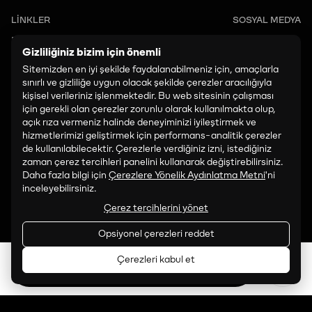
LİNKLER
SOSYAL MEDYA
Etkinlikler
Instagram
Gizliliğiniz bizim için önemli
Ziyaret Edin
LinkedIn
Sitemizden en iyi şekilde faydalanabilmeniz için, amaçlarla
TikTok
sınırlı ve gizliliğe uygun olacak şekilde çerezler aracılığıyla
kişisel verileriniz işlenmektedir. Bu web sitesinin çalışması
Facebook
için gerekli olan çerezler zorunlu olarak kullanılmakta olup,
açık rıza vermeniz halinde deneyiminizi iyileştirmek ve
İLETİŞİM
hizmetlerimizi geliştirmek için performans-analitik çerezler
art@paribu.com
de kullanılabilecektir. Çerezlerle verdiğiniz izni, istediğiniz
zaman çerez tercihleri panelini kullanarak değiştirebilirsiniz.
PROGRAMLAMA:
Daha fazla bilgi için
Çerezlere Yönelik Aydınlatma Metni
'ni
inceleyebilirsiniz.
art.programming@paribu.com
Çerez tercihlerini yönet
SATIŞ VE İŞ BIRLIĞI:
Opsiyonel çerezleri reddet
art.partnerships@paribu.com
Çerezleri kabul et
Bilet Al