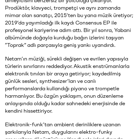
dinleyicisini benzersiz bir yolculuğa çıkarıyor.
Prodüktör, klavyeci, trompetçi ve aynı zamanda
mimar olan sanatçı, 2015’ten bu yana müzik üretiyor;
2019’da yayımladığı ilk kaydı Consensus EP ile
profesyonel kariyerine adım attı. Bir yıl sonra, Yabani
albümünde doğayla kurduğu bağın izlerini taşıyan
“Toprak” adlı parçasıyla geniş yankı uyandırdı.
Netam’ın müziği, sürekli değişen ve evrilen yapısıyla
türlerin sınırlarını reddediyor. Akustik enstrümanlarla
elektronik tınıları bir araya getiriyor; kaydedilmiş
günlük sesleri, synthesizer’ları ve canlı
performanslarda kullandığı piyano ve trompetle
harmanlıyor. Bu özgün yaklaşım, onun düzenleme
anlayışında olduğu kadar sahnedeki enerjisinde de
kendini hissettiriyor.
Elektronik-funk’tan ambient derinliklere uzanan
şarkılarıyla Netam, duygularını elektro-funky