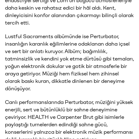
endüstriyel sertliği ve Lorn’un boğucu atmosferleriyle
daha keskin ve rahatsız edici bir hâl aldı. Kent,
dinleyicisini konfor alanından çıkarmayı bilinçli olarak
tercih etti.
Lustful Sacraments albümünde ise Perturbator,
insanlığın karanlık eğilimlerine odaklanan daha içsel
ve sert bir anlatı kuruyor. Albüm; bağımlılık,
tatminsizlik ve kendini yok etme dürtüsü gibi temaları,
yoğun elektronik dokular ve gotik bir atmosferle bir
araya getiriyor. Müziği hem fiziksel hem zihinsel
olarak baskı kuran, dikkatle dinlenen bir deneyime
dönüşüyor.
Canlı performanslarında Perturbator, müziğini yüksek
enerjili, sert ve bütünlüklü bir sahne deneyimine
çeviriyor. HEALTH ve Carpenter Brut gibi isimlerle
paylaştığı turnelerden edindiği sahne gücü,
konserlerini yalnızca bir elektronik müzik performansı