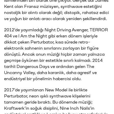
isimlerinden biri olarak öne çıkıyor. Gerçek adı James
Kent olan Fransız müzisyen, synthwave estetiğini
nostaljik bir alıntı olarak değil; distopik, rahatsız edici
ve yoğun bir anlatı aracı olarak yeniden şekillendirdi.
2012’de yayımladığı Night Driving Avenger, TERROR
404 ve I Am the Night gibi erken dönem işleriyle
dikkat çeken Perturbator, kısa sürede retro-
elektronik sahnenin sınırlarını zorlayan bir figüre
dönüştü. Ancak onun müziği hiçbir zaman yalnızca
geçmişe öykünen bir estetikle sınırlı kalmadı. 2014
tarihli Dangerous Days ve ardından gelen The
Uncanny Valley, daha karanlık, daha agresif ve
endüstriyel bir yönelimin habercisi oldu.
2017’de yayımlanan New Model ile birlikte
Perturbator, neon ışıklı synthwave klişelerini
tamamen geride bıraktı. Bu dönemde müziği;
Kraftwerk’in soğuk disiplini, Nine Inch Nails’in