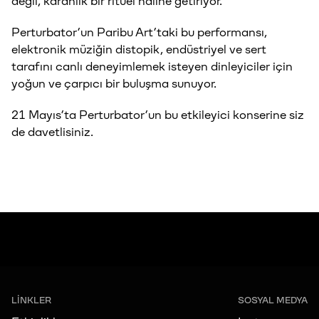
değil, karanlık bir ritüel hâline getiriyor.
Perturbator’un Paribu Art’taki bu performansı,
elektronik müziğin distopik, endüstriyel ve sert
tarafını canlı deneyimlemek isteyen dinleyiciler için
yoğun ve çarpıcı bir buluşma sunuyor.
21 Mayıs’ta Perturbator’un bu etkileyici konserine siz
de davetlisiniz.
LİNKLER
SOSYAL MEDYA