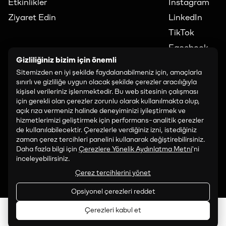
Etkinlikler
Instagram
Ziyaret Edin
LinkedIn
TikTok
Facebook
Gizliliğiniz bizim için önemli
İLETİŞİM
Sitemizden en iyi şekilde faydalanabilmeniz için, amaçlarla
art@paribu.com
sınırlı ve gizliliğe uygun olacak şekilde çerezler aracılığıyla
kişisel verileriniz işlenmektedir. Bu web sitesinin çalışması
PROGRAMLAMA:
için gerekli olan çerezler zorunlu olarak kullanılmakta olup,
açık rıza vermeniz halinde deneyiminizi iyileştirmek ve
art.programming@paribu.com
hizmetlerimizi geliştirmek için performans-analitik çerezler
de kullanılabilecektir. Çerezlerle verdiğiniz izni, istediğiniz
SATIŞ VE İŞ BIRLIĞI:
zaman çerez tercihleri panelini kullanarak değiştirebilirsiniz.
Daha fazla bilgi için
Çerezlere Yönelik Aydınlatma Metni
'ni
art.partnerships@paribu.com
inceleyebilirsiniz.
Çerez tercihlerini yönet
Opsiyonel çerezleri reddet
Çerezleri kabul et
Bilet Al