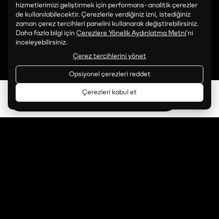
Facebook
hizmetlerimizi geliştirmek için performans-analitik çerezler
de kullanılabilecektir. Çerezlerle verdiğiniz izni, istediğiniz
İLETİŞİM
zaman çerez tercihleri panelini kullanarak değiştirebilirsiniz.
art@paribu.com
Daha fazla bilgi için
Çerezlere Yönelik Aydınlatma Metni
'ni
inceleyebilirsiniz.
PROGRAMLAMA:
Çerez tercihlerini yönet
art.programming@paribu.com
Opsiyonel çerezleri reddet
SATIŞ VE İŞ BIRLIĞI:
Çerezleri kabul et
Bilet Al
art.partnerships@paribu.com
Çerez
© 2026 Paribu
Yasal
Çerezlere Yönelik
Art
Metinler
Aydınlatma Metni
tercihleri