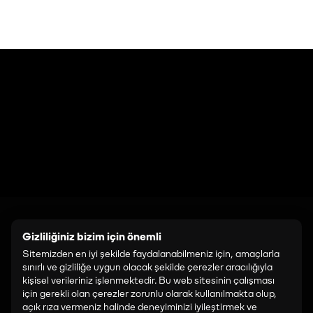
LİNKLER
SOSYAL MEDYA
Gizliliğiniz bizim için önemli
Etkinlikler
Instagram
Sitemizden en iyi şekilde faydalanabilmeniz için, amaçlarla
sınırlı ve gizliliğe uygun olacak şekilde çerezler aracılığıyla
Ziyaret Edin
LinkedIn
kişisel verileriniz işlenmektedir. Bu web sitesinin çalışması
TikTok
için gerekli olan çerezler zorunlu olarak kullanılmakta olup,
açık rıza vermeniz halinde deneyiminizi iyileştirmek ve