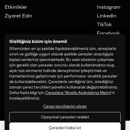
Etkinlikler
Instagram
Ziyaret Edin
LinkedIn
TikTok
Facebook
Gizliliğiniz bizim için önemli
İLETİŞİM
Sitemizden en iyi şekilde faydalanabilmeniz için, amaçlarla
art@paribu.com
sınırlı ve gizliliğe uygun olacak şekilde çerezler aracılığıyla
kişisel verileriniz işlenmektedir. Bu web sitesinin çalışması
PROGRAMLAMA:
için gerekli olan çerezler zorunlu olarak kullanılmakta olup,
art.programming@paribu.com
açık rıza vermeniz halinde deneyiminizi iyileştirmek ve
hizmetlerimizi geliştirmek için performans-analitik çerezler
de kullanılabilecektir. Çerezlerle verdiğiniz izni, istediğiniz
SATIŞ VE İŞ BIRLIĞI:
zaman çerez tercihleri panelini kullanarak değiştirebilirsiniz.
art.partnerships@paribu.com
Daha fazla bilgi için
Çerezlere Yönelik Aydınlatma Metni
'ni
inceleyebilirsiniz.
Çerez tercihlerini yönet
Opsiyonel çerezleri reddet
Çerezleri kabul et