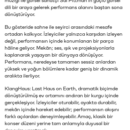
müziği ile görsel sanatçı Sal Pittman’ın güçlü görsel
dili bir araya gelerek performans alanını baştan sona
dönüştürüyor.
Bu gösteride sahne ile seyirci arasındaki mesafe
ortadan kalkıyor. İzleyiciler yalnızca karşıdan izleyen
değil, performansın içinde konumlanan bir parça
hâline geliyor. Mekân; ses, ışık ve projeksiyonlarla
kaplanarak yaşayan bir dünyaya dönüşüyor.
Performans, neredeyse tamamen sessiz anlardan
yüksek ve yoğun bölümlere kadar geniş bir dinamik
aralıkta ilerliyor.
KlangHaus: Last Haus on Earth, dramatik biçimde
dönüştürülmüş ev ortamını andıran bir kurgu içinde
gerçekleşiyor. İzleyiciler oturabilir, ayakta durabilir,
mekân içinde hareket edebilir; performansın akışını
farklı açılardan deneyimleyebilir. Amaç, klasik bir
konser düzeni yerine tam anlamıyla duyusal bir