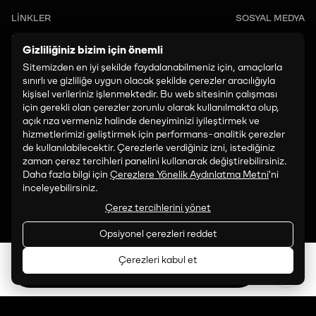
LİNKLER
SOSYAL MEDYA
Etkinlikler
Instagram
Gizliliğiniz bizim için önemli
Ziyaret Edin
LinkedIn
Sitemizden en iyi şekilde faydalanabilmeniz için, amaçlarla
TikTok
sınırlı ve gizliliğe uygun olacak şekilde çerezler aracılığıyla
kişisel verileriniz işlenmektedir. Bu web sitesinin çalışması
Facebook
için gerekli olan çerezler zorunlu olarak kullanılmakta olup,
açık rıza vermeniz halinde deneyiminizi iyileştirmek ve
İLETİŞİM
hizmetlerimizi geliştirmek için performans-analitik çerezler
art@paribu.com
de kullanılabilecektir. Çerezlerle verdiğiniz izni, istediğiniz
zaman çerez tercihleri panelini kullanarak değiştirebilirsiniz.
PROGRAMLAMA:
Daha fazla bilgi için
Çerezlere Yönelik Aydınlatma Metni
'ni
inceleyebilirsiniz.
art.programming@paribu.com
Çerez tercihlerini yönet
SATIŞ VE İŞ BIRLIĞI:
Opsiyonel çerezleri reddet
art.partnerships@paribu.com
Çerezleri kabul et
Bilet Al