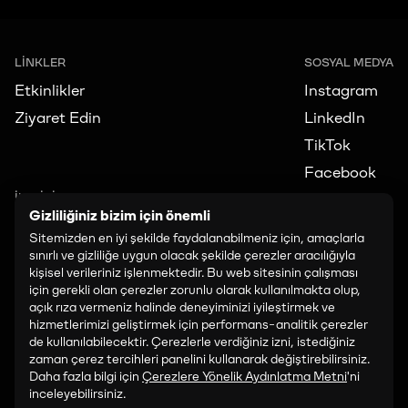
LİNKLER
SOSYAL MEDYA
Etkinlikler
Instagram
Ziyaret Edin
LinkedIn
TikTok
Facebook
İLETİŞİM
Gizliliğiniz bizim için önemli
art@paribu.com
Sitemizden en iyi şekilde faydalanabilmeniz için, amaçlarla
sınırlı ve gizliliğe uygun olacak şekilde çerezler aracılığıyla
PROGRAMLAMA:
kişisel verileriniz işlenmektedir. Bu web sitesinin çalışması
art.programming@paribu.com
için gerekli olan çerezler zorunlu olarak kullanılmakta olup,
açık rıza vermeniz halinde deneyiminizi iyileştirmek ve
hizmetlerimizi geliştirmek için performans-analitik çerezler
SATIŞ VE İŞ BIRLIĞI:
de kullanılabilecektir. Çerezlerle verdiğiniz izni, istediğiniz
art.partnerships@paribu.com
zaman çerez tercihleri panelini kullanarak değiştirebilirsiniz.
Daha fazla bilgi için
Çerezlere Yönelik Aydınlatma Metni
'ni
inceleyebilirsiniz.